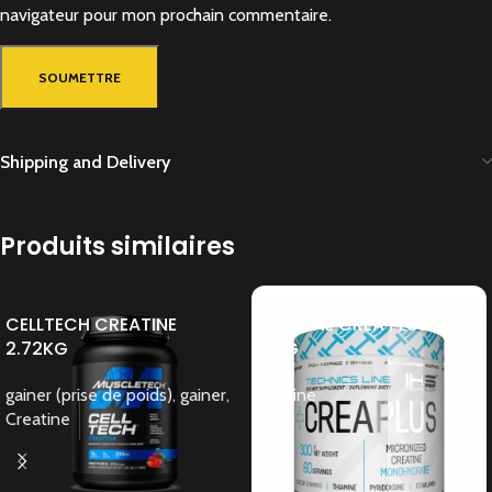
navigateur pour mon prochain commentaire.
Shipping and Delivery
Produits similaires
CELLTECH CREATINE
CREATINE CREA PLUS IHS –
2.72KG
300G
gainer (prise de poids)
,
gainer
,
Creatine
Creatine