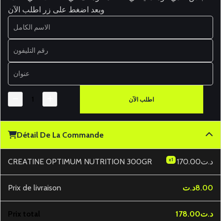
وبعد اضغط على زر اطلب الآن
اطلب الآن
Détail De La Commande
x1
CREATINE OPTIMUM NUTRITION 300GR
170.00د.ت
Prix ​​de livraison
د.ت
8.00
Prix ​​total
178.00د.ت