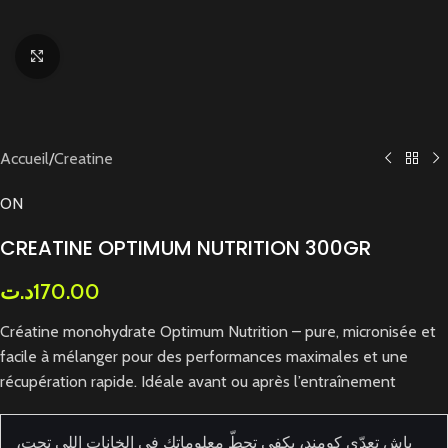
Cliquez pour agrandir
Accueil
/
Creatine
ON
CREATINE OPTIMUM NUTRITION 300GR
د.ت
170.00
Créatine monohydrate Optimum Nutrition – pure, micronisée et
facile à mélanger pour des performances maximales et une
récupération rapide. Idéale avant ou après l’entraînement
باش تعدّي كومند، يكفي تحطّ معلوماتك في الخانات اللي تحت،