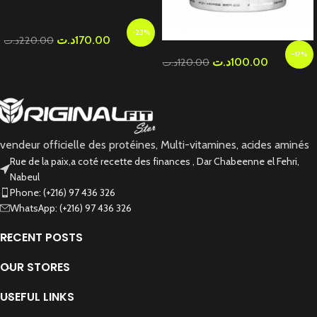
-23%
د.ت
170.00
د.ت
220.00
-17%
د.ت
100.00
د.ت
120.00
vendeur officielle des protéines, Multi-vitamines, acides aminés
Rue de la paix,a coté recette des finances , Dar Chabeenne el Fehri,
Nabeul
Phone: (+216) 97 436 326
WhatsApp: (+216) 97 436 326
RECENT POSTS
OUR STORES
USEFUL LINKS