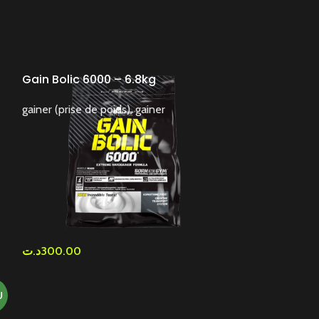
Gain Bolic 6000 – 6.8kg
ISOWHEY MUS
gainer (prise de poids)
,
gainer
Protein
,
ISOLAT
د.ت
300.00
د.ت
270.00
U