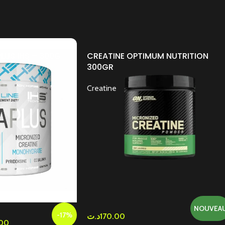
LUS IHS – 300G
CREATINE OPTIMUM NUTRITION
300GR
Creatine
NOUVEA
-17%
د.ت
170.00
00