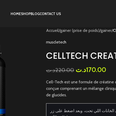
HOME
SHOP
BLOG
CONTACT US
Accueil
/
gainer (prise de poids)
/
gainer
/
C
muscletech
CELLTECH CREAT
د.ت
170.00
د.ت
220.00
Cell-Tech est une formule de créatine 
conçue comprenant un mélange cliniqu
de glucides.
 الخانات اللي تحت، وبعد اضغط على زر