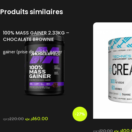
Produits similaires
100% MASS GAINER 2.33KG –
CREATINE CREA P
CHOCALATE BROWNIE
Creatine
gainer (prise de poids)
,
gainer
-27%
د.ت
160.00
د.ت
220.00
د.ت
100.
د.ت
120.00