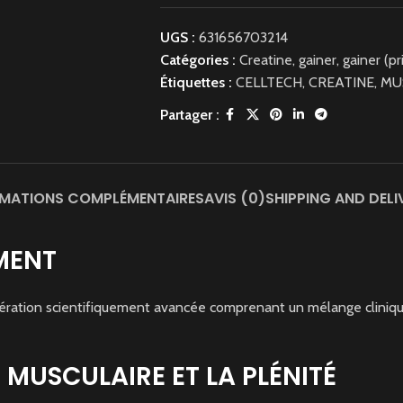
UGS :
631656703214
Catégories :
Creatine
,
gainer
,
gainer (pr
Étiquettes :
CELLTECH
,
CREATINE
,
MU
Partager :
MATIONS COMPLÉMENTAIRES
AVIS (0)
SHIPPING AND DELI
MENT
énération scientifiquement avancée comprenant un mélange clini
 MUSCULAIRE ET LA PLÉNITÉ