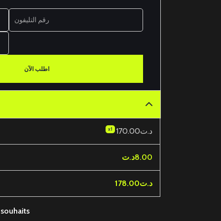
اطلب الآن
x1
170.00د.ت
د.ت
8.00
178.00د.ت
 souhaits