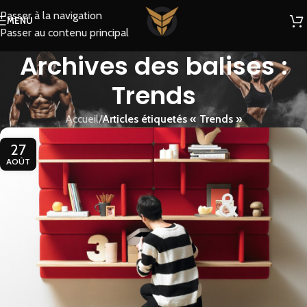
Passer à la navigation
MENU
Passer au contenu principal
Archives des balises :
Trends
Accueil
/
Articles étiquetés « Trends »
27
AOÛT