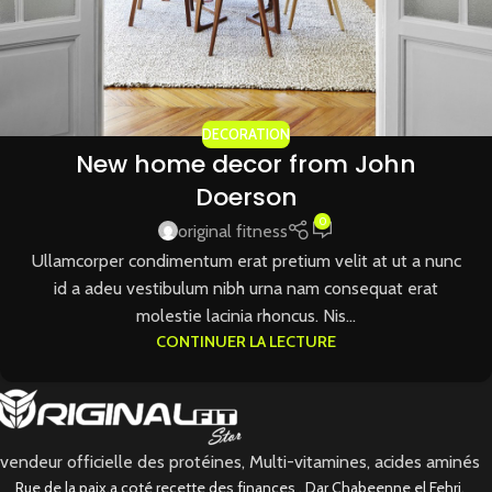
DECORATION
New home decor from John
Doerson
0
original fitness
Ullamcorper condimentum erat pretium velit at ut a nunc
id a adeu vestibulum nibh urna nam consequat erat
molestie lacinia rhoncus. Nis...
CONTINUER LA LECTURE
vendeur officielle des protéines, Multi-vitamines, acides aminés
Rue de la paix,a coté recette des finances , Dar Chabeenne el Fehri,