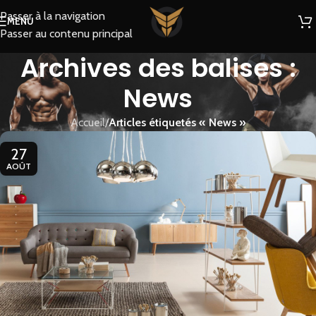
Passer à la navigation
MENU
Passer au contenu principal
Archives des balises :
News
Accueil
/
Articles étiquetés « News »
27
AOÛT