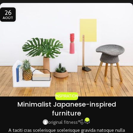
26
AOÛT
INSPIRATION
Minimalist Japanese-inspired
furniture
0
original fitness
A taciti cras scelerisque scelerisque gravida natoque nulla