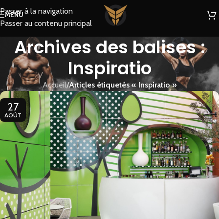
Passer à la navigation
MENU
Passer au contenu principal
Archives des balises :
Inspiratio
Accueil
/
Articles étiquetés « Inspiratio »
27
AOÛT