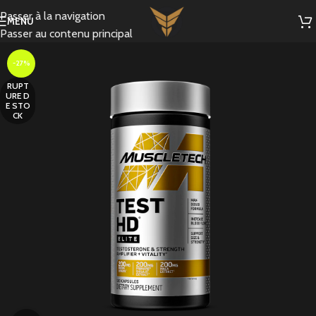
Passer à la navigation
MENU
Passer au contenu principal
-27%
RUPT
URE D
E STO
CK