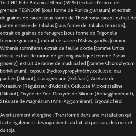
Test HD Elite Botanical Blend (59 %) (extrait d’écorce de
grenade TESNOR® [sous forme de Punica granatum] et extrait
de graines de cacao [sous forme de Theobroma cacao], extrait de
plante entière de Tribulus [sous forme de Tribulus terrestris],
extrait de graines de fenugrec [sous forme de Trigonella
foenum-graecum ], extrait de racine d’Ashwagandha [comme
Withania somnifera), extrait de feuille d’ortie [comme Urtica
dioica], extrait de racine de ginseng asiatique [comme Panax
ginseng], extrait de racine de musli Safed [comme Chlorophytum
borivilianum]), capsule (hydroxypropylméthylcellulose, eau
purifiée [Diluant], Carraghénane [Gélifiant], Acétate de
Potassium [Régulateur d’Acidité]), Cellulose Microcristalline
(Diluant), Oxyde de Zinc, Dioxyde de Silicium (Antiagglomérant),
Stéarate de Magnésium (Anti-Agglomérant), Ergocalciférol.
Avertissement allergène : Transformé dans une installation qui
traite également des ingrédients du lait, du poisson, des noix et
du soja.