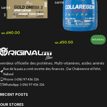
santé
santé
د.ت
140.00
NOUVEAU
د.ت
150.00
vendeur officielle des protéines, Multi-vitamines, acides aminés
Rue de la paix,a coté recette des finances , Dar Chabeenne el Fehri,
Nabeul
Phone: (+216) 97 436 326
WhatsApp: (+216) 97 436 326
RECENT POSTS
OUR STORES