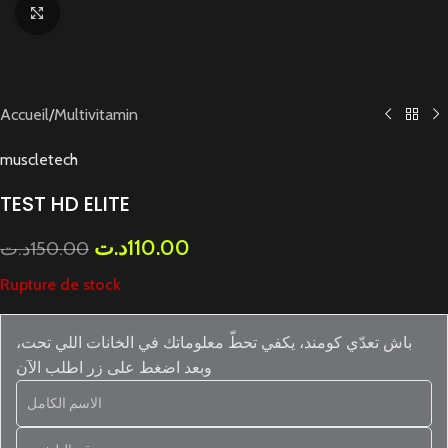
Cliquez pour agrandir
Accueil
/
Multivitamin
muscletech
TEST HD ELITE
د.ت
110.00
د.ت
150.00
Rupture de stock
باش تعدّي كومند، يكفي تحطّ معلوماتك في الخانات اللي تحت،
وبعد اضغط على زر اطلب الآن