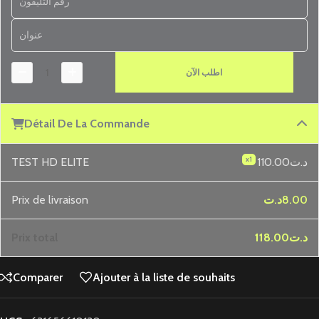
اطلب الآن
Détail De La Commande
x1
TEST HD ELITE
110.00د.ت
Prix ​​de livraison
د.ت
8.00
Prix ​​total
118.00د.ت
Comparer
Ajouter à la liste de souhaits