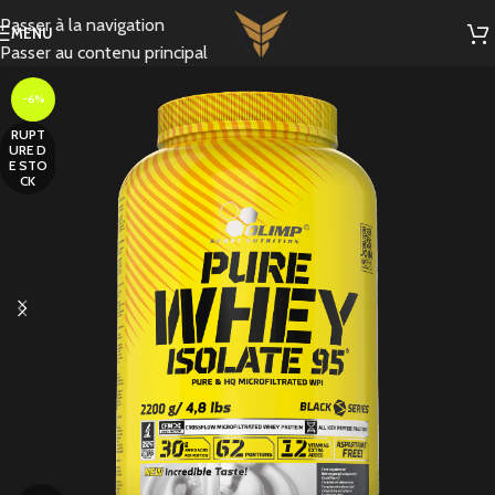
Passer à la navigation
MENU
Passer au contenu principal
-6%
RUPT
URE D
E STO
CK