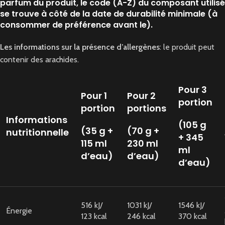
parfum du produit, le code (A-Z) du composant utilisé
se trouve à côté de la date de durabilité minimale (à
consommer de préférence avant le).
Les informations sur la présence d’allergènes
: le produit peut
contenir des arachides.
Pour 3
Pour 1
Pour 2
portion
portion
portions
Informations
(105 g
(35 g +
(70 g +
nutritionnelle
+ 345
115 ml
230 ml
ml
d’eau)
d’eau)
d’eau)
516 kJ/
1031 kJ/
1546 kJ/
Énergie
123 kcal
246 kcal
370 kcal