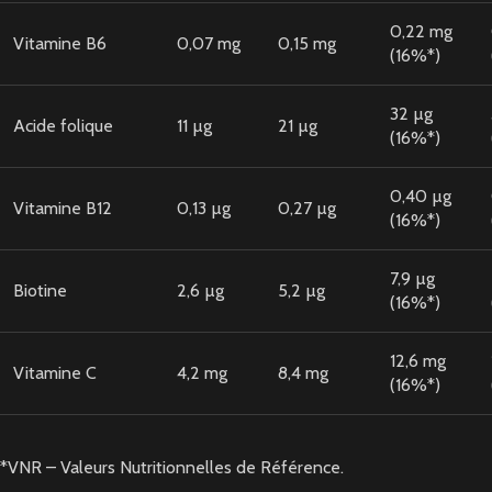
0,22 mg
Vitamine B6
0,07 mg
0,15 mg
(16%*)
32 µg
Acide folique
11 µg
21 µg
(16%*)
0,40 µg
Vitamine B12
0,13 µg
0,27 µg
(16%*)
7,9 µg
Biotine
2,6 µg
5,2 µg
(16%*)
12,6 mg
Vitamine C
4,2 mg
8,4 mg
(16%*)
*VNR – Valeurs Nutritionnelles de Référence.