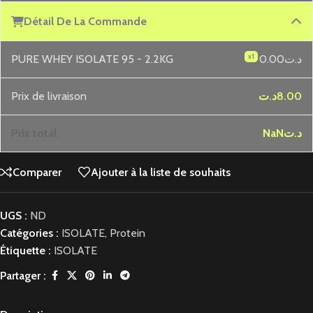
Détail De La Commande
x1
PURE WHEY ISOLATE 95 - 2.2KG
0.00د.ت
Prix ​​de livraison
د.ت
8.00
Prix ​​total
NaNد.ت
Comparer
Ajouter à la liste de souhaits
UGS :
ND
Catégories :
ISOLATE
,
Protein
Étiquette :
ISOLATE
Partager :