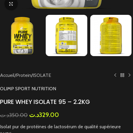
Cliquez pour agrandir
Accueil
/
Protein
/
ISOLATE
OLIMP SPORT NUTRITION
PURE WHEY ISOLATE 95 – 2.2KG
د.ت
329.00
د.ت
350.00
Isolat pur de protéines de lactosérum de qualité supérieure