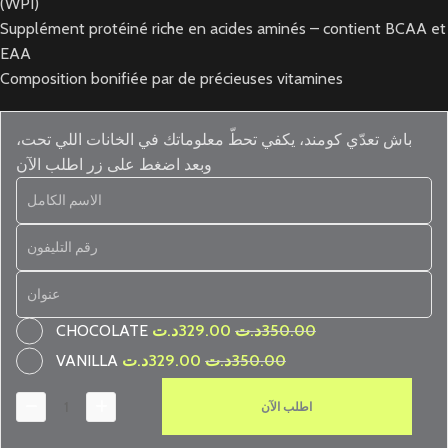
(WPI)
Supplément protéiné riche en acides aminés – contient BCAA et
EAA
Composition bonifiée par de précieuses vitamines
باش تعدّي كومند، يكفي تحطّ معلوماتك في الخانات اللي تحت،
وبعد اضغط على زر اطلب الآن
CHOCOLATE
د.ت
329.00
د.ت
350.00
VANILLA
د.ت
329.00
د.ت
350.00
اطلب الآن