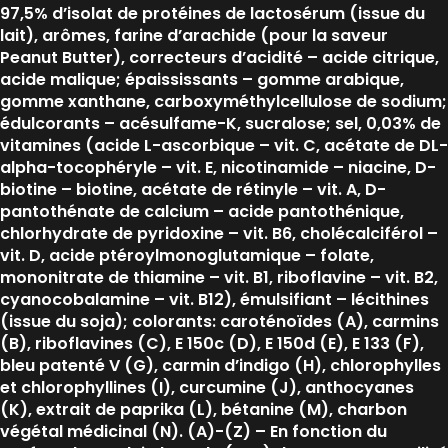
97,5% d’isolat de protéines de lactosérum (issue du
lait), arômes, farine d’arachide (pour la saveur
Peanut Butter), correcteurs d’acidité – acide citrique,
acide malique; épaississants – gomme arabique,
gomme xanthane, carboxyméthylcellulose de sodium;
édulcorants – acésulfame-K, sucralose; sel, 0,03% de
vitamines (acide L-ascorbique – vit. C, acétate de DL-
alpha-tocophéryle – vit. E, nicotinamide – niacine, D-
biotine – biotine, acétate de rétinyle – vit. A, D-
pantothénate de calcium – acide pantothénique,
chlorhydrate de pyridoxine – vit. B6, cholécalciférol –
vit. D, acide ptéroylmonoglutamique – folate,
mononitrate de thiamine – vit. B1, riboflavine – vit. B2,
cyanocobalamine – vit. B12), émulsifiant – lécithines
(issue du soja); colorants: caroténoïdes (A), carmins
(B), riboflavines (C), E 150c (D), E 150d (E), E 133 (F),
bleu patenté V (G), carmin d’indigo (H), chlorophylles
et chlorophyllines (I), curcumine (J), anthocyanes
(K), extrait de paprika (L), bétanine (M), charbon
végétal médicinal (N). (A)-(Z) – En fonction du