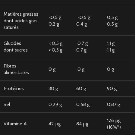
Matières grasses
<0,5 g
<0,5 g
0,5 g
dont acides gras
0,2 g
0,4 g
0,5 g
saturés
Glucides
< 0,5 g
0,7 g
1,1 g
dont sucres
< 0,5 g
0,7 g
1,1 g
Fibres
0 g
0 g
0 g
alimentaires
Protéines
30 g
60 g
90 g
Sel
0,29 g
0,58 g
0,87 g
126 µg
Vitamine A
42 µg
84 µg
(16%*)