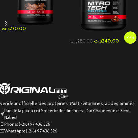
د.ت
270.00
-14%
د.ت
240.00
د.ت
280.00
vendeur officielle des protéines, Multi-vitamines, acides aminés
Rue de la paix,a coté recette des finances , Dar Chabeenne el Fehri,
Nabeul
Phone: (+216) 97 436 326
WhatsApp: (+216) 97 436 326