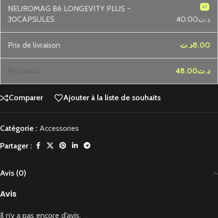
x1
NEUROMAG B6 LONGEVITY PLUS -
30CAPSULES
40.00د.ت
Prix ​​de livraison
د.ت
8.00
Prix ​​total
48.00د.ت
Comparer
Ajouter à la liste de souhaits
Catégorie :
Accessories
Partager :
Avis (0)
Avis
Il n’y a pas encore d’avis.