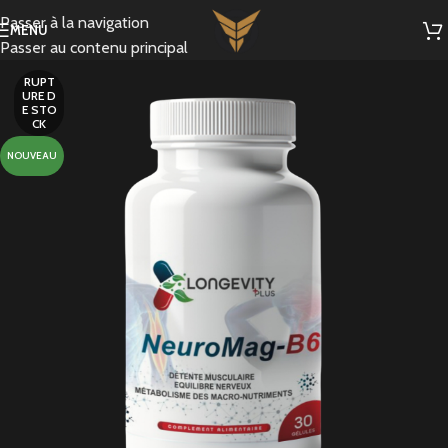
Passer à la navigation
MENU
Passer au contenu principal
RUPT
URE D
E STO
CK
NOUVEAU