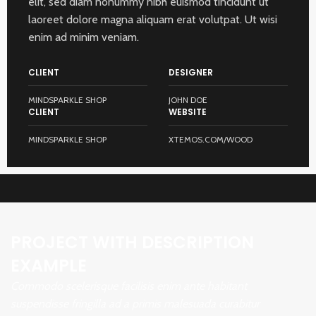
elit, sed diam nonummy nibh euismod tincidunt ut
laoreet dolore magna aliquam erat volutpat. Ut wisi
enim ad minim veniam.
CLIENT
DESIGNER
MINDSPARKLE SHOP
JOHN DOE
CLIENT
WEBSITE
MINDSPARKLE SHOP
XTEMOS.COM/WOOD
PROJECT WITH DESCRIPTION
EXAMPLE
Commodo scelerisque facilisis enim ante habitant
suspendisse fringilla ad a primis malesuada curabitur