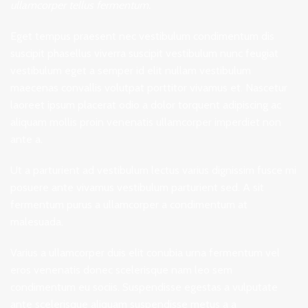
ullamcorper tellus fermentum.
Eget tempus praesent nec vestibulum condimentum dis
suscipit phasellus viverra suscipit vestibulum nunc feugiat
vestibulum eget a semper id elit nullam vestibulum
maecenas convallis volutpat porttitor vivamus et. Nascetur
laoreet ipsum placerat odio a dolor torquent adipiscing ac
aliquam mollis proin venenatis ullamcorper imperdiet non
ante a.
Ut a parturient ad vestibulum lectus varius dignissim fusce mi
posuere ante vivamus vestibulum parturient sed. A sit
fermentum purus a ullamcorper a condimentum at
malesuada.
Varius a ullamcorper duis elit conubia urna fermentum vel
eros venenatis donec scelerisque nam leo sem
condimentum eu sociis. Suspendisse egestas a vulputate
ante scelerisque aliquam suspendisse metus a a