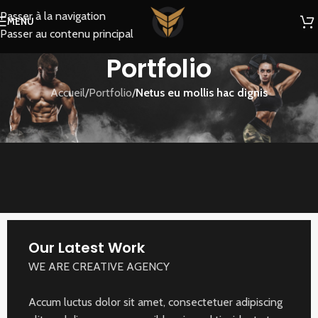
Passer à la navigation
MENU
Passer au contenu principal
Portfolio
Accueil
/
Portfolio
/
Netus eu mollis hac dignis
Our Latest Work
WE ARE CREATIVE AGENCY
Accum luctus dolor sit amet, consectetuer adipiscing