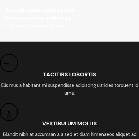
Justo ad nullam scelerisque fel
Porta nec aenean pellentesqu
Erat sagittis mollis rhoncus
TACITIRS LOBORTIS
Elis mus a habitant mi suspendisse adipiscing ultricies torquent id
urna.
VESTIBULUM MOLLIS
Blandit nibh at accumsan a a sed et diam himenaeos aliquet ad