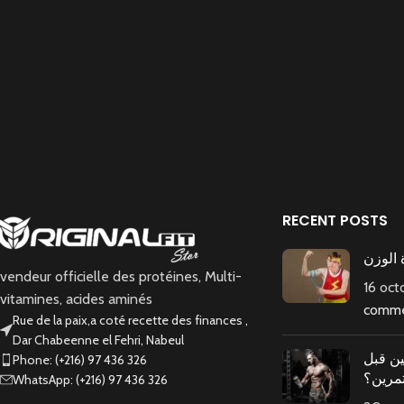
RECENT POSTS
 الوزن
vendeur officielle des protéines, Multi-
16 oc
vitamines, acides aminés
comme
Rue de la paix,a coté recette des finances ,
Dar Chabeenne el Fehri, Nabeul
ين قبل
Phone: (+216) 97 436 326
تمرين؟
WhatsApp: (+216) 97 436 326